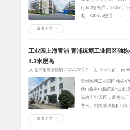
行车2幢夹层：130㎡、1
电：300Kva交通：…
查看全文
工业园上海青浦 青浦练塘工业园区独栋4
4.3米层高
招商引资葛毅明13524678515
10小时前
青浦练塘工业园区独栋47
数电梯有电梯层高4.3米
练塘工业园区，原房东厂房
方米。丙类消防整租租金0
查看全文