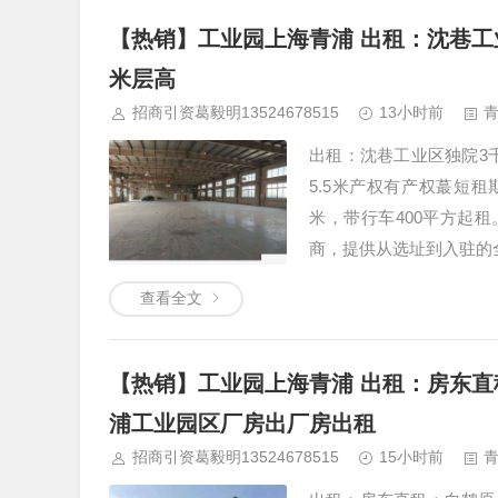
【热销】工业园上海青浦 出租：沈巷工
米层高
招商引资葛毅明13524678515
13小时前
出租：沈巷工业区独院3
5.5米产权有产权蕞短租
米，带行车400平方起
商，提供从选址到入驻的
查看全文
【热销】工业园上海青浦 出租：房东直
浦工业园区厂房出厂房出租
招商引资葛毅明13524678515
15小时前