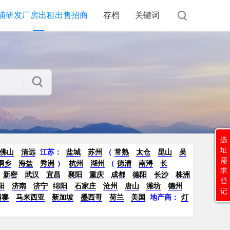
浦研发厂房出租出售招商
存档
关键词
选
址
佛山
清远
江苏
：
盐城
苏州
（
常熟
太仓
昆山
吴
需
桐乡
海盐
秀洲
）
杭州
湖州
（
德清
南浔
长
求
新密
武汉
宜昌
襄阳
重庆
成都
德阳
长沙
株洲
登
阳
济南
济宁
绵阳
石家庄
沧州
唐山
潍坊
德州
记
埔寨
马来西亚
新加坡
墨西哥
荷兰
美国
地产商：
灯