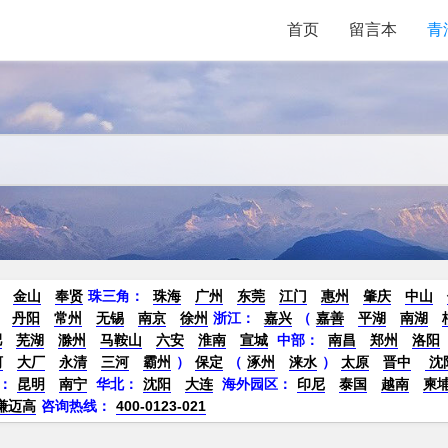
首页
留言本
青
金山
奉贤
珠三角：
珠海
广州
东莞
江门
惠州
肇庆
中山
丹阳
常州
无锡
南京
徐州
浙江：
嘉兴
（
嘉善
平湖
南湖
肥
芜湖
滁州
马鞍山
六安
淮南
宣城
中部：
南昌
郑州
洛阳
河
大厂
永清
三河
霸州
）
保定
（
涿州
涞水
）
太原
晋中
沈
：
昆明
南宁
华北：
沈阳
大连
海外园区：
印尼
泰国
越南
柬
谦迈高
咨询热线：
400-0123-021