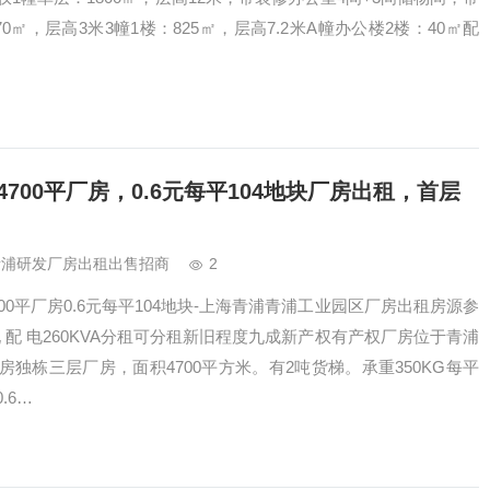
70㎡，层高3米3幢1楼：825㎡，层高7.2米A幢办公楼2楼：40㎡配
700平厂房，0.6元每平104地块厂房出租，首层
青浦研发厂房出租出售招商
2
00平厂房0.6元每平104地块-上海青浦青浦工业园区厂房出租房源参
现 配 电260KVA分租可分租新旧程度九成新产权有产权厂房位于青浦
独栋三层厂房，面积4700平方米。有2吨货梯。承重350KG每平
.6…