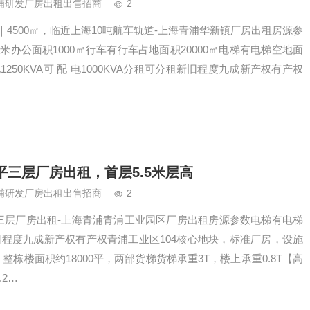
浦研发厂房出租出售招商
2
4500㎡，临近上海10吨航车轨道-上海青浦华新镇厂房出租房源参
5米办公面积1000㎡行车有行车占地面积20000㎡电梯有电梯空地面
电1250KVA可 配 电1000KVA分租可分租新旧程度九成新产权有产权
平三层厂房出租，首层5.5米层高
浦研发厂房出租出售招商
2
平三层厂房出租-上海青浦青浦工业园区厂房出租房源参数电梯有电梯
旧程度九成新产权有产权青浦工业区104核心地块，标准厂房，设施
整栋楼面积约18000平，两部货梯货梯承重3T，楼上承重0.8T【高
.2…