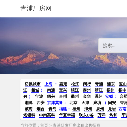
青浦厂房网
切换城市
上海
：
嘉定
松江
闵行
青浦
浦东
宝山
江
相城
）
南通
宜兴
镇江
泰州
靖江
扬州
扬中
兴
）
宁波
绍兴
台州
衢州
金华
温州
安徽
：
合
湘潭
西安
京津冀鲁：
北京
天津
廊坊
（
固安
香
威海
烟台
青岛
福建：
福州
漳州
泉州
龙岩
西南
塔瓴科
中南高科
华夏幸福
联东U谷
万洋
均和
平
当前位置：
首页
>
青浦研发厂房出租出售招商