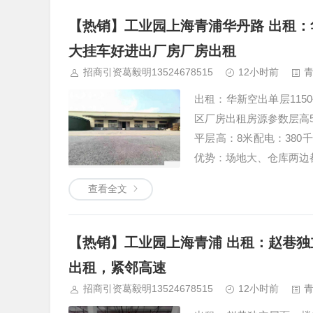
【热销】工业园上海青浦华丹路 出租：
大挂车好进出厂房厂房出租
招商引资葛毅明13524678515
12小时前
出租：华新空出单层115
区厂房出租房源参数层高5
平层高：8米配电：380
优势：场地大、仓库两边
查看全文
【热销】工业园上海青浦 出租：赵巷独立
出租，紧邻高速
招商引资葛毅明13524678515
12小时前