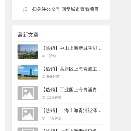
扫一扫关注公众号 回复城市查看项目
蕞新文章
【热销】中山上海新城功能导入青浦造留镇新城提速 三甲医院数字服务官落地 产业载体选址升温 园区厂房出厂房出租
1秒前
【热销】高新区上海青浦主流路长三角示范区开发者大会周边镇释放产业机会 120个紧缺岗位66项场景清单厂房出租
6分钟前
【热销】工业园上海青浦青公路崧华路崧泽大道高台库出租 3800平层高11米跨度50米 独院可环评厂房厂房出租
12分钟前
【热销】上海上海青浦崧泽大道尚之坊数创壹谷产业园20000平厂房出租，首层4.6米层高
17分钟前