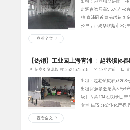
出租：赵巷独立层面一楼1
房源参数层高5.5米产权
独 青浦附近青浦赵巷众
公里，距离华联超市2公里
查看全文
【热销】工业园上海青浦 ：赵巷镇崧春路
招商引资葛毅明13524678515
12小时前
出租：赵巷镇崧春路203
出租房源参数层高5.5米
级】丙类104地块绿证 
食堂 住宿 办公体化产权:
查看全文