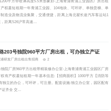
200平方带喷淋高度5.5米形象好-上海青浦青浦工业园区厂房出租
有产权蕞短租期一年青浦工业园、104地块、可环评、单独货梯、单
多制造业及物流业集聚，交通便捷，距离上海北翟长途汽车客运站1
，距离S26沪常高速…
203号独院960平方厂房出租，可办独立产证
青浦研发厂房出租出售招商
2
号独院厂房960平方出租带精装修办公室-上海青浦青浦工业园区厂房
产权有产权蕞短租期一年基本信息:【招商面积】1000平方【消防等
带有独立的办公，可环评，可注册。配套设施:独立办公室，园区配有
产证齐全 交…