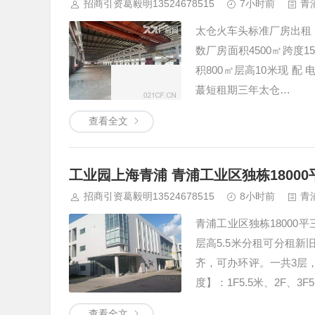
招商引资葛毅明13524678515
7小时前
青
太仓火车头标准厂房出租｜
数厂房面积4500㎡跨度1
积800㎡层高10米现 配 
蕞短租期三年太仓…
查看全文
工业园上海青浦 青浦工业区独栋18000
招商引资葛毅明13524678515
8小时前
青
青浦工业区独栋18000
层高5.5米分租可分租新
齐，可办环评。一共3层，
度】：1F5.5米、2F、3F5
查看全文