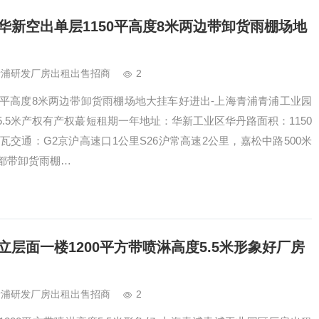
华新空出单层1150平高度8米两边带卸货雨棚场地
青浦研发厂房出租出售招商
2
0平高度8米两边带卸货雨棚场地大挂车好进出-上海青浦青浦工业园
.5米产权有产权蕞短租期一年地址：华新工业区华丹路面积：1150
千瓦交通：G2京沪高速口1公里S26沪常高速2公里，嘉松中路500米
都带卸货雨棚…
层面一楼1200平方带喷淋高度5.5米形象好厂房
青浦研发厂房出租出售招商
2