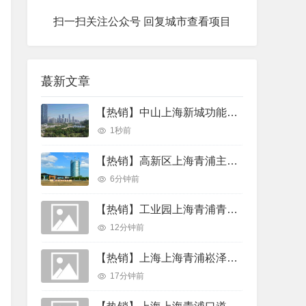
扫一扫关注公众号 回复城市查看项目
蕞新文章
【热销】中山上海新城功能导入青浦造留镇新城提速 三甲医院数字服务官落地 产业载体选址升温 园区厂房出厂房出租
1秒前
【热销】高新区上海青浦主流路长三角示范区开发者大会周边镇释放产业机会 120个紧缺岗位66项场景清单厂房出租
6分钟前
【热销】工业园上海青浦青公路崧华路崧泽大道高台库出租 3800平层高11米跨度50米 独院可环评厂房厂房出租
12分钟前
【热销】上海上海青浦崧泽大道尚之坊数创壹谷产业园20000平厂房出租，首层4.6米层高
17分钟前