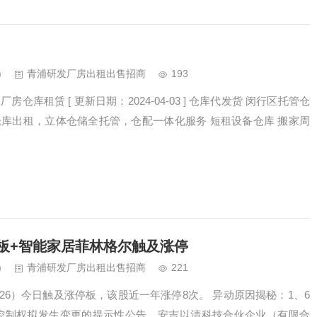
)
青浦研发厂房出租出售招商
193
仓库租赁 [ 更新日期：2024-04-03 ] 仓库代发货 闵行区托管仓
仓库出租，立体仓储全托管，仓配一体化服务 短租设备仓库 搬家周
板+智能家居菲林格尔触及涨停
)
青浦研发厂房出租出售招商
221
226）今日触及涨停板，该股近一年涨停8次。 异动原因揭秘：1、6
控制权拟发生变更的提示性公告，安吉以清科技合伙企业（有限合