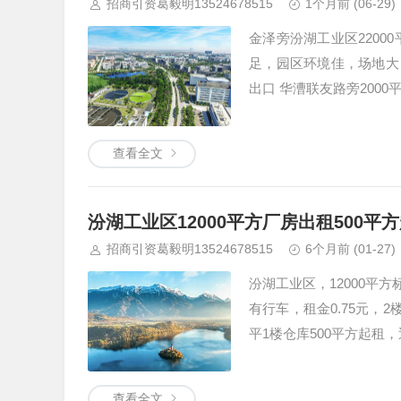
招商引资葛毅明13524678515
1个月前
(06-29)
金泽旁汾湖工业区2200
足，园区环境佳，场地大
出口 华漕联友路旁200
查看全文
汾湖工业区12000平方厂房出租500平
招商引资葛毅明13524678515
6个月前
(01-27)
汾湖工业区，12000平方
有行车，租金0.75元，2
平1楼仓库500平方起租，
查看全文