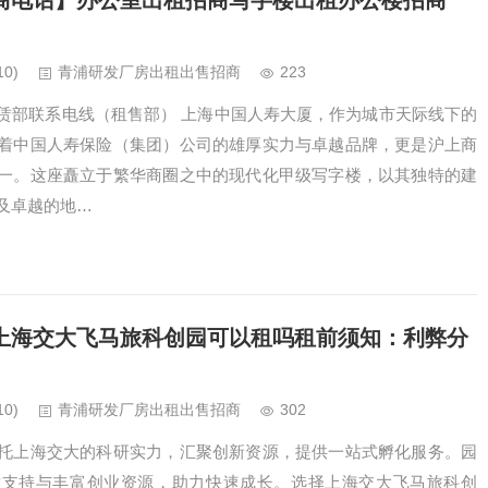
商电话】办公室出租招商写字楼出租办公楼招商
10)
青浦研发厂房出租出售招商
223
赁部联系电线（租售部） 上海中国人寿大厦，作为城市天际线下的
着中国人寿保险（集团）公司的雄厚实力与卓越品牌，更是沪上商
一。这座矗立于繁华商圈之中的现代化甲级写字楼，以其独特的建
及卓越的地…
上海交大飞马旅科创园可以租吗租前须知：利弊分
10)
青浦研发厂房出租出售招商
302
托上海交大的科研实力，汇聚创新资源，提供一站式孵化服务。园
术支持与丰富创业资源，助力快速成长。选择上海交大飞马旅科创