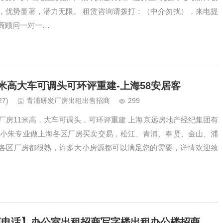
，优势显著，潜力无限。 租赁咨询请拨打：（中介勿扰），来电提
商顾问一对一…
米高大车可调头可环评重建-上海58安居客
27)
青浦研发厂房出租出售招商
299
厂房11米高，大车可调头，可环评重建 上海京远房地产经纪集团有
产小朱专业做上海各区厂房买卖交易，松江、青浦、奉贤、金山、浦
各区厂房都很熟，许多大小房源都可以满足您的需要，详情欢迎致
商电话】办公室出租招商写字楼出租办公楼招商