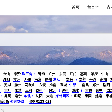
首页
留言本
青
金山
奉贤
珠三角：
珠海
广州
东莞
江门
惠州
肇庆
中山
丹阳
常州
无锡
南京
徐州
浙江：
嘉兴
（
嘉善
平湖
南湖
肥
芜湖
滁州
马鞍山
六安
淮南
宣城
中部：
南昌
郑州
洛阳
河
大厂
永清
三河
霸州
）
保定
（
涿州
涞水
）
太原
晋中
沈
：
昆明
南宁
华北：
沈阳
大连
海外园区：
印尼
泰国
越南
柬
谦迈高
咨询热线：
400-0123-021
出售