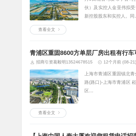
伙）及实控人金亚伟拟受
新控股股东和实控人。同
查看全文
青浦区重固8600方单层厂房出租有行
招商引资葛毅明13524678515
12个月前
(08-21
上海市青浦区重固镇北青公
路(路口)-上海市青浦区 
区…
查看全文