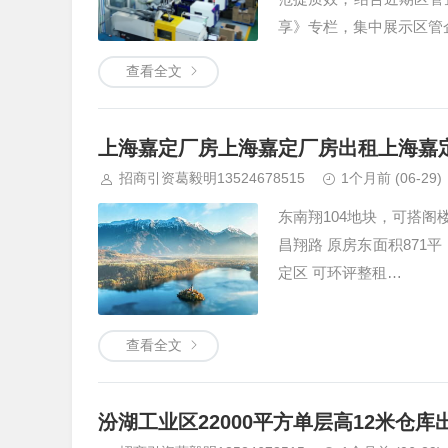
享》专栏，集中展示区管
查看全文
上海嘉定厂房上海嘉定厂房出租上海嘉定
招商引资葛毅明13524678515
1个月前
(06-29)
东南翔104地块，可搭阁楼
昌翔路 原房东面积871平
定区 可环评整租…
查看全文
汾湖工业区22000平方单层高12米仓