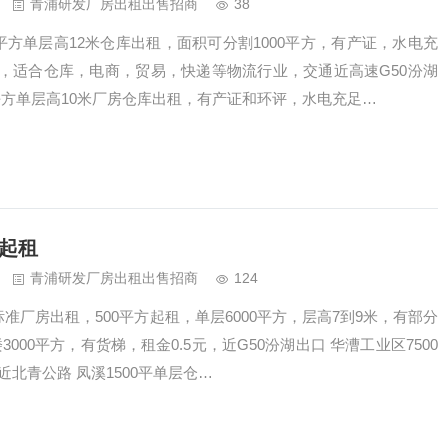
青浦研发厂房出租出售招商
38
0平方单层高12米仓库出租，面积可分割1000平方，有产证，水电充
，适合仓库，电商，贸易，快递等物流行业，交通近高速G50汾湖
0平方单层高10米厂房仓库出租，有产证和环评，水电充足…
方起租
青浦研发厂房出租出售招商
124
标准厂房出租，500平方起租，单层6000平方，层高7到9米，有部分
楼3000平方，有货梯，租金0.5元，近G50汾湖出口 华漕工业区7500
近北青公路 凤溪1500平单层仓…