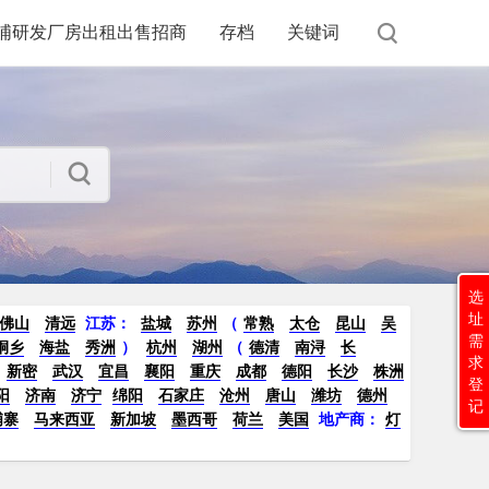
浦研发厂房出租出售招商
存档
关键词
选
址
佛山
清远
江苏
：
盐城
苏州
（
常熟
太仓
昆山
吴
需
桐乡
海盐
秀洲
）
杭州
湖州
（
德清
南浔
长
求
新密
武汉
宜昌
襄阳
重庆
成都
德阳
长沙
株洲
登
阳
济南
济宁
绵阳
石家庄
沧州
唐山
潍坊
德州
记
埔寨
马来西亚
新加坡
墨西哥
荷兰
美国
地产商：
灯