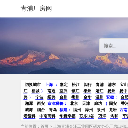
青浦厂房网
切换城市
上海
：
嘉定
松江
闵行
青浦
浦东
宝山
江
相城
）
南通
宜兴
镇江
泰州
靖江
扬州
扬中
兴
）
宁波
绍兴
台州
衢州
金华
温州
安徽
：
合
湘潭
西安
京津冀鲁：
北京
天津
廊坊
（
固安
香
威海
烟台
青岛
福建：
福州
漳州
泉州
龙岩
西南
塔瓴科
中南高科
华夏幸福
联东U谷
万洋
均和
平
当前位置：
首页
> 上海青浦金泽工业园区研发办公厂房出租