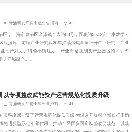
青浦研发厂房出租出售招商
45
区，上海市青浦区金泽镇金大路88号，面积约56.22亩。本数据来
区数据库，前瞻产业研究院20年持续聚焦全国细分产业研究、产业
产业地产规划、特色小镇规划、产业新城规划及产业园区招商引资
促进产城融合。…
司以专项整改赋能资产运营规范化提质升级
青浦研发厂房出租出售招商
41
专项整改赋能资产运营规范化提质升级 为深入开展树立和践行正确
挥先进典型示范引领作用，推动全区国资国企以整改促规范、以规
企业巡察审计整改联合指导中的优秀案例，开设《整改提质 案例共