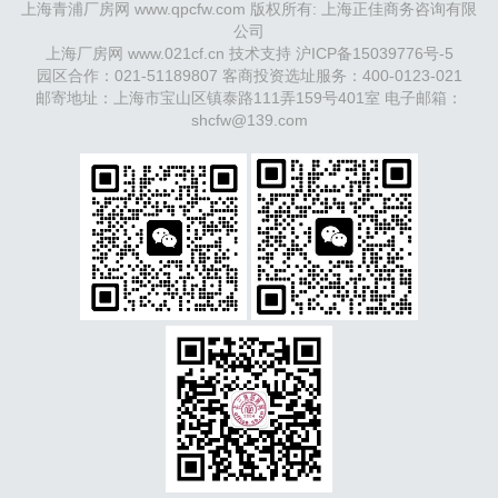
上海青浦厂房网 www.qpcfw.com 版权所有: 上海正佳商务咨询有限
阳
新密
武汉
宜昌
襄阳
重庆
成都
德阳
长沙
株洲
公司
湘潭
西安
京津冀鲁：
北京
天津
廊坊
（
固安
香河
大
上海厂房网 www.021cf.cn 技术支持
沪ICP备15039776号-5
厂
永清
三河
霸州
）
保定
（
涿州
涞水
）
太原
晋中
园区合作：021-51189807 客商投资选址服务：400-0123-021
沈阳
济南
济宁
绵阳
石家庄
沧州
唐山
潍坊
德州
邮寄地址：上海市宝山区镇泰路111弄159号401室 电子邮箱：
威海
烟台
青岛
福建：
shcfw@139.com
福州
漳州
泉州
龙岩
西南：
昆
明
南宁
华北：
沈阳
大连
海外园区：
印尼
泰国
越南
柬埔寨
马来西亚
新加坡
墨西哥
荷兰
美国
地产商：
灯
塔瓴科
中南高科
华夏幸福
联东U谷
万洋
均和
平谦迈
高
咨询热线：
400-0123-021