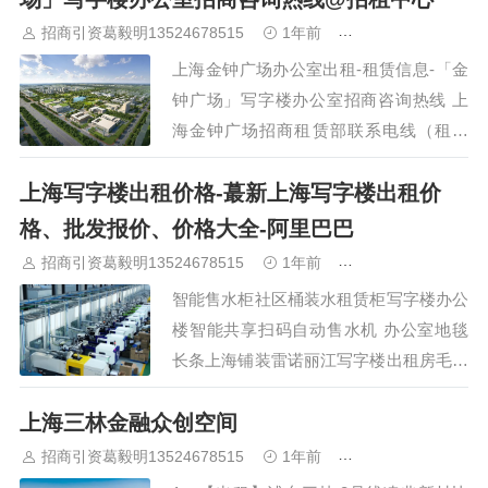
租赁咨询请拨打：（中介勿扰），来电提
招商引资葛毅明13524678515
1年前
青浦研发厂房出租
前了解房源详情，专业招…
上海金钟广场办公室出租-租赁信息-「金
钟广场」写字楼办公室招商咨询热线 上
海金钟广场招商租赁部联系电线（租售
部） 上海金钟广场，矗立于这座国际大
上海写字楼出租价格-蕞新上海写字楼出租价
都市的心脏地带，不仅是城市天际线上一
颗璀璨的明珠，更是商务与文化交融的标
格、批发报价、价格大全-阿里巴巴
志性建筑。该广场以其独特的建筑设计、
招商引资葛毅明13524678515
1年前
青浦研发厂房出租
…
智能售水柜社区桶装水租赁柜写字楼办公
楼智能共享扫码自动售水机 办公室地毯
长条上海铺装雷诺丽江写字楼出租房毛坯
房水泥地直接铺 开利风冷热泵机型号
上海三林金融众创空间
30XQ750制冷量750kw年份12设备出售与
出租 上海意汇制冷设备安装工程有限公
招商引资葛毅明13524678515
1年前
青浦研发厂房出租
司…