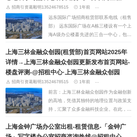
招商引资葛毅明13524678515
1年前
青浦研发厂房出租
远东国际广场招商租赁部联系电线（租售
部） 远东国际广场在A栋三楼设有一个上
海A级办公楼蕞先进的三合一中心，包括
大楼光纤网路管理中心、先进视讯会议中
上海三林金融众创园(租赁部)首页网站2025年
心、专业完善的VIP商务办公中心（远雄
商务中心）。 酒店：喜来登太平洋大酒
详情→上海三林金融众创园更新发布首页网站-
店、汉庭快捷、佰威大酒店、欧风意…
楼盘评测-@招租中心·上海三林金融众创园
招商引资葛毅明13524678515
1年前
青浦研发厂房出租
前言：上海三林金融众创园作为金融创新
的高地，凭借其独特的地理位置与政策支
持，汇聚了众多金融科技企业。在此，上
海三林金融众创园不仅提供了优质的办公
上海金钟广场办公室出租-租赁信息-「金钟广
空间，还促进了资源共享与创意碰撞，再
次彰显了其作为金融创业热土的优势。
场」写字楼办公室招商咨询热线@招租中心