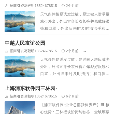
晋中
沈阳
济南
济宁
绵阳
石家庄
沧州
唐山
潍坊
德州
招商引资葛毅明13524678515
2个月前
青浦研发厂房出
威海
烟台
青岛
福建：
福州
漳州
泉州
龙岩
西南：
昆明
南宁
华北：
沈阳
大连
海外园区：
印尼
泰国
越南
柬埔寨
天气条件极易诱发过敏，易过敏人群尽量
马来西亚
新加坡
墨西哥
荷兰
美国
地产商：
灯塔瓴科
中南
减少外出，外出宜穿长衣长裤并佩戴好眼
高科
华夏幸福
联东U谷
万洋
均和
平谦迈高
咨询热线：
400-
镜和口罩，外出归来时及时清洁手和口
0123-021
鼻。 白天天气良好，建议穿薄型套装等
中越人民友谊公园
服装。 白天天气良好，建议穿薄型套装
等服装。 青城公园位于呼和浩特市区中
招商引资葛毅明13524678515
2个月前
青浦研发厂房出
部，中山西路，体…
天气条件易诱发过敏，易过敏人群应减少
外出，外出宜穿长衣长裤并佩戴好眼镜和
口罩，外出归来时及时清洁手和口鼻。
天气热，建议着短裙、短裤、短薄外套、
上海浦东软件园三林园·
T恤等夏季服装。 天气热，建议着短裙、
短裤、短薄外套、T恤等夏季服装。 防城
招商引资葛毅明13524678515
6个月前
青浦研发厂房出
港地属亚热…
【浦东软件园·企业总部独栋资产】🏢 核
心优势：三林板块沿街纯独栋｜全玻璃幕