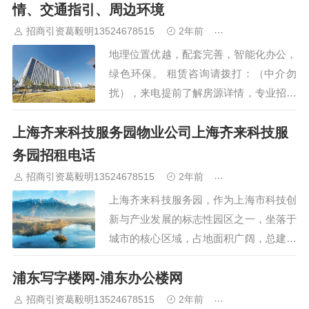
独特的创意氛围、优越的地理位置和完善
情、交通指引、周边环境
的配套设施，吸引了众多企业争相入…
招商引资葛毅明13524678515
2年前
青浦研发厂房出租
地理位置优越，配套完善，智能化办公，
绿色环保。 租赁咨询请拨打：（中介勿
扰），来电提前了解房源详情，专业招商
顾问一对一热情服务，暂不接受临时到访
上海齐来科技服务园物业公司上海齐来科技服
客户，看房请提前预约。上海枫林国际大
厦二期写字楼介绍 上海枫林国际大厦二
务园招租电话
期，位于上海市徐汇区枫林路420号和…
招商引资葛毅明13524678515
2年前
青浦研发厂房出租
上海齐来科技服务园，作为上海市科技创
新与产业发展的标志性园区之一，坐落于
城市的核心区域，占地面积广阔，总建筑
面积超过10万平方米。园区集研发、办
浦东写字楼网-浦东办公楼网
公、展示、交流于一体，致力于为高新技
术企业、初创企业及研发机构提供一个高
招商引资葛毅明13524678515
2年前
青浦研发厂房出租