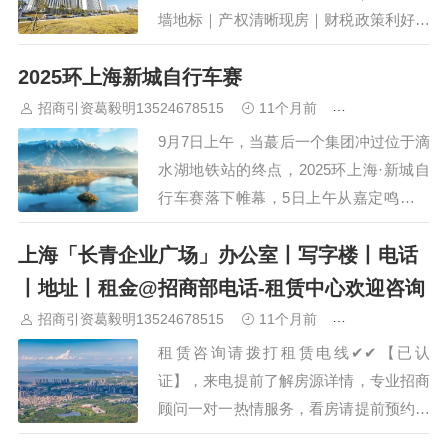
墙地标｜产权清晰现房｜财税政策利好📊
产品详情：▫️ 建面3000㎡｜地上4层+地下
2025环上海新城自行车赛
2层（配比充足停车位）▫️ 空间效能：1层
4.5米层高+局部9米挑空（2-4层统一4.5
招商引资葛毅明13524678515
11个月前
青浦研发厂房
米层高）▫️ 零公摊设计｜实用率达130%｜
9月7日上午，当蕞后一个集团冲过位于滴
立柱贴…
水湖地铁站的终点，2025环上海·新城自
行车赛落下帷幕，5日上午从嘉定鸣响头
部赛段的发令***，到今天在滴水湖目睹
上海「长青企业广场」办公室丨写字楼丨电话
一个个身影飞驰过终点线公里的里程和一
天比一天激烈的争夺，是国际顶尖自行车
丨地址丨租金@招商部电话-租赁中心欢迎咨询
公路赛与上海擦出火花的证明，也让全球
招商引资葛毅明13524678515
11个月前
青浦研发厂房
的参赛选手和观众，用赛事的方式，打开
租赁咨询请拨打租赁电线✔✔【已认
了一…
证】，来电提前了解房源详情，专业招商
顾问一对一热情服务，看房请提前预约。
祝您生意兴隆！ 上海长青企业广场是一