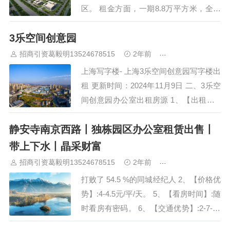
区。 租金方面，一期8.8万平方米，全部
投入使用，出租面积80-3000平方米，独
3乐空间创意园
栋约2500平方米，租金3-3.6元/㎡/天。 浦
东软件园三林园坐落在懿德路519号，地
招商引资葛毅明13524678515
2年前
青浦研发厂房出租
理位置优越，…
上海写字楼- 上海3乐空间创意园写字楼出
租 更新时间：2024年11月9日 二、3乐空
间创意园办公室出租房源 1、【出租】,8
号线凌兆新村比乐创意园,近前滩尚博三
静安寺南京西路丨独栋园区办公室租赁出售丨
林金融众创, 面积：100m² 租金：2.5元…
带上下水丨晶采财富
招商引资葛毅明13524678515
2年前
青浦研发厂房出租
打败了 54.5 %的同城经纪人 2、【价格优
势】:4-4.5元/平/天。 5、【看房时间】:随
时看房有密码。 6、【交通优势】:2-7-14
号线米即到。 主做楼盘名称:仲益大厦、