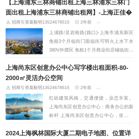
【上海浦东三林商铺出租上海三林浦东三林门
客户，看房请提前预约。 上海建工大唐
国际广场：现代商务的璀璨明珠 上海建
面出租上海浦东三林商铺出租网】-上海正佳�
工大唐国际广场…
招商引资葛毅明13524678515
2年前
青浦研发厂房出租
上浦路/灵岩南路(路口)-上海市浦东新区
免租3个月临街门面临街可明火上水下水
380V外摆区 免租1个月商业街店铺临街可
餐饮可明火上水下水380V 浦东-三林杨南
上海尚东区创意办公中心写字楼出租面积-80-
小区上南路商铺空置中 免租1个月商业街
店铺临街…
2000㎡灵活办公空间
招商引资葛毅明13524678515
2年前
青浦研发厂房出租
红砖建筑风格，交通便捷，业态丰富。
上海尚东区创意办公中心：商务办公的新
标杆 上海尚东区创意办公中心，坐落于
上海市浦东新区东明路1800弄，是浦东新
2024上海枫林国际大厦二期电子地图、位置详
区核心地带的一颗璀璨明珠。该项目以其