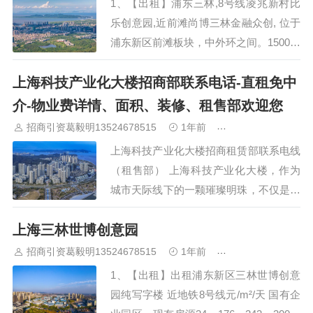
1、【出租】浦东三林,8号线凌兆新村比
乐创意园,近前滩尚博三林金融众创, 位于
浦东新区前滩板块，中外环之间。1500米
车程可直接上中环，紧邻上中路隧道和南
上海科技产业化大楼招商部联系电话-直租免中
北高架路，直通浦西及市中心,交通非常
便利 1) 面积信息：65-90--200㎡，另有独
介-物业费详情、面积、装修、租售部欢迎您
栋2500…
招商引资葛毅明13524678515
1年前
青浦研发厂房出租
上海科技产业化大楼招商租赁部联系电线
（租售部） 上海科技产业化大楼，作为
城市天际线下的一颗璀璨明珠，不仅是现
代都市商务版图中的标志性建筑，更是科
上海三林世博创意园
技创新与产业升级深度融合的前沿阵地。
该大楼坐落于上海这一国际大都市的核心
招商引资葛毅明13524678515
1年前
青浦研发厂房出租
区域，凭借其得天独厚的地理位置、先进
1、【出租】出租浦东新区三林世博创意
的建筑设计理念以及完善…
园纯写字楼 近地铁8号线元/m²/天 国有企