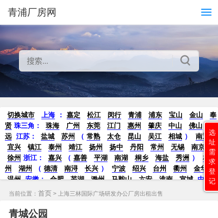
青浦厂房网
切换城市
上海
：
嘉定
松江
闵行
青浦
浦东
宝山
金山
奉
贤
珠三角：
珠海
广州
东莞
江门
惠州
肇庆
中山
佛山
清
选
远
江苏
：
盐城
苏州
（
常熟
太仓
昆山
吴江
相城
）
南通
址
宜兴
镇江
泰州
靖江
扬州
扬中
丹阳
常州
无锡
南京
需
徐州
浙江：
嘉兴
（
嘉善
平湖
南湖
桐乡
海盐
秀洲
）
杭
求
州
湖州
（
德清
南浔
长兴
）
宁波
绍兴
台州
衢州
金华
登
温州
安徽
：
合肥
芜湖
滁州
马鞍山
六安
淮南
宣城
中
记
部：
南昌
郑州
洛阳
新密
武汉
宜昌
襄阳
重庆
成都
德
首页
当前位置：
> 上海三林国际广场研发办公厂房出租出售
阳
长沙
株洲
湘潭
西安
京津冀鲁：
北京
天津
廊坊
（
固
安
香河
大厂
永清
三河
霸州
）
保定
（
涿州
涞水
）
太原
青城公园