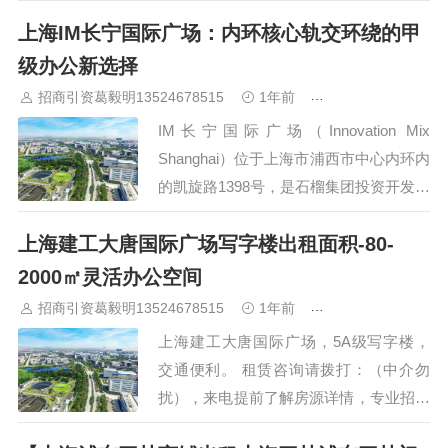
心，凭借其卓越的地理位置和政策支持，
上海IM长宁国际广场：内环核心轨交环绕的甲
成为数字内容产业的领军者。中心汇聚顶
尖人才，推动技术创新，为企业提供全方
级办公新选择
位服务。依托上海的国际化平台，中心助
招商引资葛毅明13524678515
1年前
青浦研发厂房出租
力企业拓展全球市场…
IM长宁国际广场（Innovation Mix
Shanghai）位于上海市浦西市中心内环内
的凯旋路1398号，是石榴集团投资开发的
大型商业综合项目。项目总建筑面积超过
上海建工大唐国际广场写字楼出租面积-80-
25万平方米，分为南北两个区块，占地面
积40,384平方米。作为集三条轨交连接并
2000㎡灵活办公空间
获得LEED金预认证的综合性商业项目，
招商引资葛毅明13524678515
1年前
青浦研发厂房出租
IM长宁国…
上海建工大唐国际广场，5A级写字楼，
交通便利。 租赁咨询请拨打：（中介勿
扰），来电提前了解房源详情，专业招商
顾问一对一热情服务，暂不接受临时到访