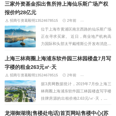
三家外资基金拟出售所持上海仙乐斯广场产权
恒基688、汇银大厦、东方投…
报价约28亿元
招商引资葛毅明13524678515
2年前
青浦研发厂房出租
位于上海市黄浦区南京西路的仙乐斯广场
正在寻求买家。 近日，商业地产机构高
力国际和头部太平戴维斯公开发布消息，
仙乐斯广场商办综合体整售开启。 高力
上海三林商圈上海浦东软件园三林园楼盘7月写
国际一位相关人士告诉澎湃新闻，目前该
物业的报价是4万元/平方米，总价按地上
字楼的租金263元㎡·天
面积计算，约28亿元（人民币，下同…
招商引资葛毅明13524678515
2年前
青浦研发厂房出租
据3房网数据统计，2019年7月份上海三
林商圈上海浦东软件园三林园楼盘写字楼
挂牌房源的出租价格2.63元/㎡·天，有上
涨趋势。 2019年7月上海三林商圈上海浦
龙湖御湖境(售楼处电话)首页网站售楼中心(苏
东软件园三林园楼盘的写字楼房源挂牌量