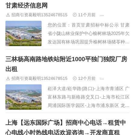
甘肃经济信息网
个集商业、办公于一体的综合性项目，以
下是对其的详细介绍： 地址：上海市浦
招商引资葛毅明13524678515
11个月前
青浦研发厂房
东新区浦三路3058号。…
您的位置：首页甘肃招标中标公示 甘肃
省小陇山林业保护中心榆树林场2025年欠
发达国有林场巩固提升榆树林场猪苓种植
示范基地建设项目 中标公示 甘肃省小陇
三林杨高南路地铁站附近1000平独门独院厂房
山林业保护中心立远林场2025年欠发达国
有林场巩固提升立远林场林药培育项目中
出租
标公示…
招商引资葛毅明13524678515
12个月前
青浦研发厂房
崧泽大道/崧华路(路口)-上海市青浦区 广
富林东路与新格路交叉口-上海市松江区
周浦国际医学园区-上海市浦东新区 龙东
大道东川公路-公交车站-上海市浦东新区
上海【远东国际广场】招商中心电话→租赁中
芯·中全半导体产业园-上海市浦东新区…
心电线小时热线电话欢迎咨询→开发商直租