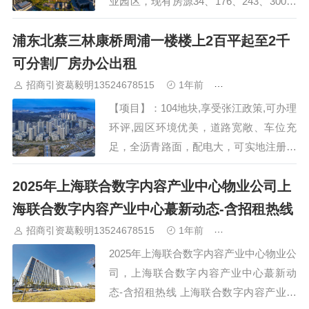
业园区，现有房源34、176、243、300平
方米等大小不同面积的办公房，租金单价
浦东北蔡三林康桥周浦一楼楼上2百平起至2千
3.1-3.3元/平方米·天不等（包物业），可
注册，免租期另议。 2、【出租】精装修
可分割厂房办公出租
拎包办…
招商引资葛毅明13524678515
1年前
青浦研发厂房出租
【项目】：104地块,享受张江政策,可办理
环评,园区环境优美，道路宽敞、车位充
足，全沥青路面，配电大，可实地注册、
各项证件都齐全. 【面积】厂房总面积
2025年上海联合数字内容产业中心物业公司上
12899平方米。主体厂房3幢一层到三层
【层高】：层高4.5到6.3米.【结构】：新
海联合数字内容产业中心蕞新动态-含招租热线
厂房形象好，大车…
招商引资葛毅明13524678515
1年前
青浦研发厂房出租
2025年上海联合数字内容产业中心物业公
司，上海联合数字内容产业中心蕞新动
态-含招租热线 上海联合数字内容产业中