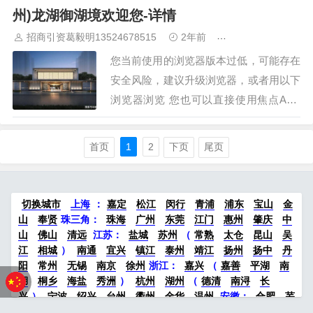
为3套，其中写字楼出租挂牌量为3套，写
州)龙湖御湖境欢迎您-详情
字楼平均租金为2.63元/㎡·天，环比上…
招商引资葛毅明13524678515
2年前
青浦研发厂房出租
您当前使用的浏览器版本过低，可能存在
安全风险，建议升级浏览器，或者用以下
浏览器浏览 您也可以直接使用焦点APP
或微信小程序浏览 龙湖御湖境售楼处电
话：【已认证】 苏州龙湖御湖境售楼处
首页
1
2
下页
尾页
电话：【已认证】 开盘时间…
切换城市
上海
：
嘉定
松江
闵行
青浦
浦东
宝山
金
山
奉贤
珠三角：
珠海
广州
东莞
江门
惠州
肇庆
中
山
佛山
清远
江苏
：
盐城
苏州
（
常熟
太仓
昆山
吴
江
相城
）
南通
宜兴
镇江
泰州
靖江
扬州
扬中
丹
阳
常州
无锡
南京
徐州
浙江：
嘉兴
（
嘉善
平湖
南
湖
桐乡
海盐
秀洲
）
杭州
湖州
（
德清
南浔
长
兴
）
宁波
绍兴
台州
衢州
金华
温州
安徽
：
合肥
芜
湖
滁州
马鞍山
六安
淮南
宣城
中部：
南昌
郑州
洛