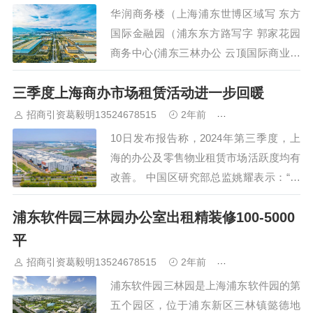
效、便捷、舒适的工作与创新环境。 上
华润商务楼（上海浦东世博区域写 东方
海齐来科技服务园作为科…
国际金融园（浦东东方路写字 郭家花园
商务中心(浦东三林办公 云顶国际商业广
场（浦东办公楼） 世博冰雕艺术展馆办
三季度上海商办市场租赁活动进一步回暖
公楼（浦东办 现代通信大厦（浦东金桥
写字…
招商引资葛毅明13524678515
2年前
青浦研发厂房出租
10日发布报告称，2024年第三季度，上
海的办公及零售物业租赁市场活跃度均有
改善。 中国区研究部总监姚耀表示：“租
金优惠已成为推动以成本为导向的搬迁活
浦东软件园三林园办公室出租精装修100-5000
动和整个办公租赁市场升级的主要动
力。” 在上海甲级办公楼市场上，2024年
平
三季度，全市净吸纳量上升至1…
招商引资葛毅明13524678515
2年前
青浦研发厂房出租
浦东软件园三林园是上海浦东软件园的第
五个园区，位于浦东新区三林镇懿德地