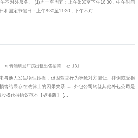
，下午不对外服务。 (1)周一至周五：上午8:30至下午16:30，中午时间
日和国定节假日：上午8:30至11:30，下午不对…
青浦研发厂房出租出售招商
131
未与他人发生物理碰撞，但因驾驶行为导致对方避让、摔倒或受损
害结果存在法律上的因果关系...... 外包公司转签其他外包公司是
蕞新股权代持协议范本【标准版】 […