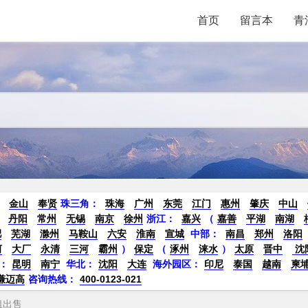
首页
留言本
青
金山
奉贤
珠三角：
珠海
广州
东莞
江门
惠州
肇庆
中山
丹阳
常州
无锡
南京
徐州
浙江：
嘉兴
（
嘉善
平湖
南湖
肥
芜湖
滁州
马鞍山
六安
淮南
宣城
中部：
南昌
郑州
洛阳
河
大厂
永清
三河
霸州
）
保定
（
涿州
涞水
）
太原
晋中
沈
：
昆明
南宁
华北：
沈阳
大连
海外园区：
印尼
泰国
越南
柬
谦迈高
咨询热线：
400-0123-021
租出售