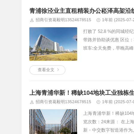
青浦徐泾业主直租精装办公崧泽高架沿
招商引资葛毅明13524678515
1年前
(2025-07-
打败了 52.8 %的同
带路并协助谈优惠 区位
班车:全天免费，早晚高
查看全文
上海青浦华新！稀缺104地块工业独栋
招商引资葛毅明13524678515
1年前
(2025-07-
上海青浦华新！稀缺104地
览次数：24来源： 在
新・中交数字智造港作为