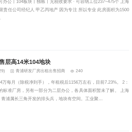
公丨104板块丨独栋丨无税收要求 · 可容纳工位237~475个 上海
责任公司经纪人 甲乙丙地产 因为专注 所以专业 此房面积为1500
…
层高14米104地块
29)
青浦研发厂房出租出售招商
240
4万每月（除税净到手），年租税后1156万左右，目前7.23%。 2：
米的标准厂房，另有一部分为二层办公，各具体面积暂未了解。 上海
地，青浦属长三角开发的排头兵，地块有空间。工业聚…