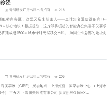
浦徐泾
)
青浦研发厂房出租出售招商
218
西虹桥商务区，这里又迎来新主人——全球知名通信设备商TP-
下17439㎡核心地块！根据规划，这片即将崛起的智能办公集群不仅要求
更将建成超4500㎡城市绿肺无偿移交市民。 跨国企业总部的选址向
)
青浦研发厂房出租出售招商
205
上海美容展（CIBE） 展会地点：上海虹桥 · 国家会展中心 （上海市
3号） 主办方 上海腾美展览有限公司 参展热线O 同VX…