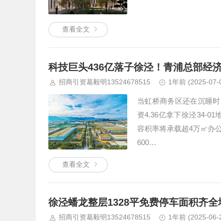
查看全文
科技巨头436亿落子徐泾！青浦总部经
招商引资葛毅明13524678515
1年前
(2025-07-
当虹桥商务区还在沉睡时，
资4.36亿拿下徐泾34-0
容积率将承载超4万㎡办
600…
查看全文
徐泾蟠龙整层1328平免费停车面积齐
招商引资葛毅明13524678515
1年前
(2025-06-