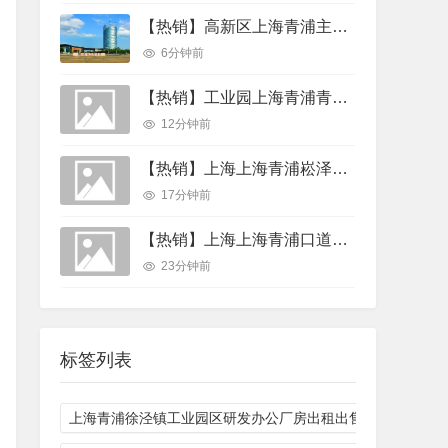
【热销】高新区上海青浦主流路长三角示范区开发者大会周边镇释放产业机会 120个紧缺岗位66项场景清单厂房出租
6分钟前
【热销】工业园上海青浦青公路崧华路崧泽大道高台库出租 3800平层高11米跨度50米 独院可环评厂房厂房出租
12分钟前
【热销】上海上海青浦崧泽大道尚之坊数创壹谷产业园20000平厂房出租，首层4.6米层高
17分钟前
【热销】上海上海青浦口道路新水路香花桥55亩25000平厂房出租，紧邻高速
23分钟前
标签列表
上海青浦徐泾镇工业园区研发办公厂房出租出售