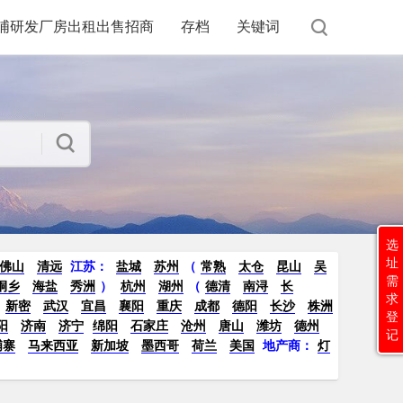
浦研发厂房出租出售招商
存档
关键词
选
址
佛山
清远
江苏
：
盐城
苏州
（
常熟
太仓
昆山
吴
需
桐乡
海盐
秀洲
）
杭州
湖州
（
德清
南浔
长
求
新密
武汉
宜昌
襄阳
重庆
成都
德阳
长沙
株洲
登
阳
济南
济宁
绵阳
石家庄
沧州
唐山
潍坊
德州
记
埔寨
马来西亚
新加坡
墨西哥
荷兰
美国
地产商：
灯