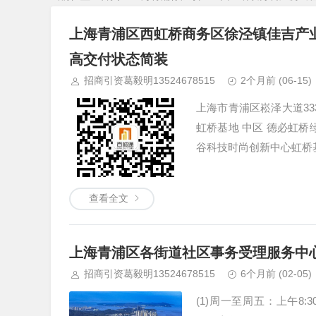
上海青浦区西虹桥商务区徐泾镇佳吉产业
高交付状态简装
招商引资葛毅明13524678515
2个月前
(06-15)
上海市青浦区崧泽大道33
虹桥基地 中区 德必虹桥
谷科技时尚创新中心虹桥
查看全文
上海青浦区各街道社区事务受理服务中
招商引资葛毅明13524678515
6个月前
(02-05)
(1)周一至周五：上午8: