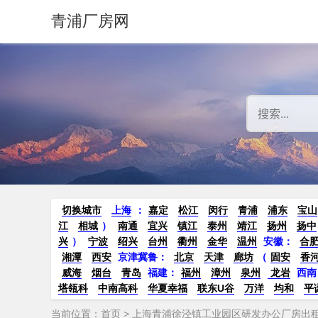
青浦厂房网
切换城市
上海
：
嘉定
松江
闵行
青浦
浦东
宝山
江
相城
）
南通
宜兴
镇江
泰州
靖江
扬州
扬中
兴
）
宁波
绍兴
台州
衢州
金华
温州
安徽
：
合
湘潭
西安
京津冀鲁：
北京
天津
廊坊
（
固安
香
威海
烟台
青岛
福建：
福州
漳州
泉州
龙岩
西南
塔瓴科
中南高科
华夏幸福
联东U谷
万洋
均和
平
当前位置：
首页
> 上海青浦徐泾镇工业园区研发办公厂房出