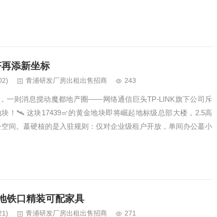
济再添新坐标
02)
青浦研发厂房出租出售招商
243
一则消息搅动魔都地产圈——网络通信巨头TP-LINK旗下公司斥
1地块！🛰️ 这块17439㎡的黄金地块即将崛起地标级总部大楼，2.5高
公空间。蕞硬核的是入驻规则：仅对企业级租户开放，单间办公蕞小
全地铁口精装可配家具
21)
青浦研发厂房出租出售招商
271