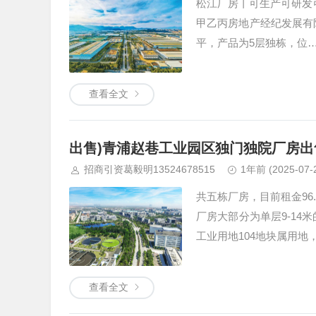
松江厂房丨可生产可研发可办
甲乙丙房地产经纪发展有限
平，产品为5层独栋，位
查看全文
出售)青浦赵巷工业园区独门独院厂房出售
招商引资葛毅明13524678515
1年前
(2025-07-
共五栋厂房，目前租金96.
厂房大部分为单层9-14
工业用地104地块属用
查看全文