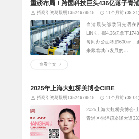
重磅布局！跨国科技巨头436亿落子青
招商引资葛毅明13524678515
11个月前
(09-21
当清晨头部缕阳光洒在
LINK，掷4.36亿拿
每间办公面积超600㎡，
来藏着城市发展的…
查看全文
2025年上海大虹桥美博会CIBE
招商引资葛毅明13524678515
11个月前
(09-01
2025上海大虹桥美博会-
青浦区徐泾镇崧泽大道33