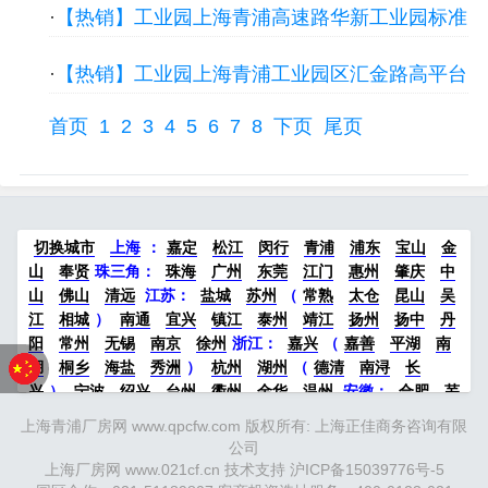
·
【热销】工业园上海青浦高速路华新工业园标准
104地厂房出租
单层1400平厂房出租，可办独立产证
·
【热销】工业园上海青浦工业园区汇金路高平台
仓库出租 12000平一楼9米楼上6米 104地块可分
首页
1
2
3
4
5
6
7
8
下页
尾页
租近厂房出租
切换城市
上海
：
嘉定
松江
闵行
青浦
浦东
宝山
金
山
奉贤
珠三角：
珠海
广州
东莞
江门
惠州
肇庆
中
山
佛山
清远
江苏
：
盐城
苏州
（
常熟
太仓
昆山
吴
江
相城
）
南通
宜兴
镇江
泰州
靖江
扬州
扬中
丹
阳
常州
无锡
南京
徐州
浙江：
嘉兴
（
嘉善
平湖
南
湖
桐乡
海盐
秀洲
）
杭州
湖州
（
德清
南浔
长
兴
）
宁波
绍兴
台州
衢州
金华
温州
安徽
：
合肥
芜
湖
滁州
马鞍山
六安
淮南
宣城
中部：
南昌
郑州
洛
上海青浦厂房网 www.qpcfw.com 版权所有: 上海正佳商务咨询有限
阳
新密
武汉
宜昌
襄阳
重庆
成都
德阳
长沙
株洲
公司
湘潭
西安
京津冀鲁：
北京
天津
廊坊
（
固安
香河
大
上海厂房网 www.021cf.cn 技术支持
沪ICP备15039776号-5
厂
永清
三河
霸州
）
保定
（
涿州
涞水
）
太原
晋中