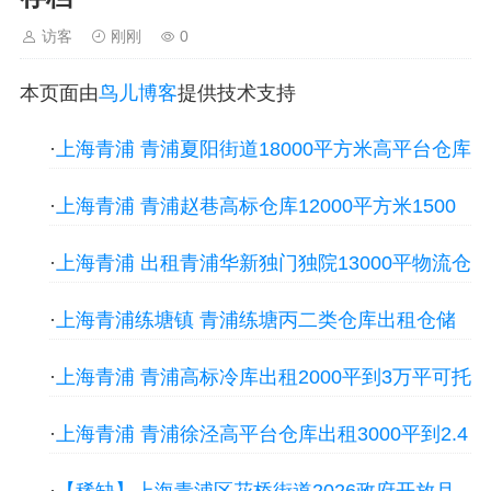
晋中
沈阳
济南
济宁
绵阳
石家庄
沧州
唐山
潍坊
德州
威海
烟台
青岛
福建：
福州
漳州
泉州
龙岩
西南：
昆明
访客
刚刚
0
南宁
华北：
沈阳
大连
海外园区：
印尼
泰国
越南
柬埔寨
马来西亚
新加坡
墨西哥
荷兰
美国
地产商：
灯塔瓴科
中南
本页面由
鸟儿博客
提供技术支持
高科
华夏幸福
联东U谷
万洋
均和
平谦迈高
咨询热线：
400-
0123-021
·
上海青浦 青浦夏阳街道18000平方米高平台仓库
招商 仓库出租厂房出租，首层9.5米层高
·
上海青浦 青浦赵巷高标仓库12000平方米1500
平米起租丙二类消防 仓库出租厂房出租，首层10
·
上海青浦 出租青浦华新独门独院13000平物流仓
米层
库无公摊 仓库出租厂房出租，首层10米层高
·
上海青浦练塘镇 青浦练塘丙二类仓库出租仓储
物流电商城配无公摊2千平起租 仓库出租厂房出
·
上海青浦 青浦高标冷库出租2000平到3万平可托
租，首层9米层
管自营带月台喷淋厂房出租，首层9米层高
·
上海青浦 青浦徐泾高平台仓库出租3000平到2.4
万平净高9米 仓库出租厂房出租，首层9米层高