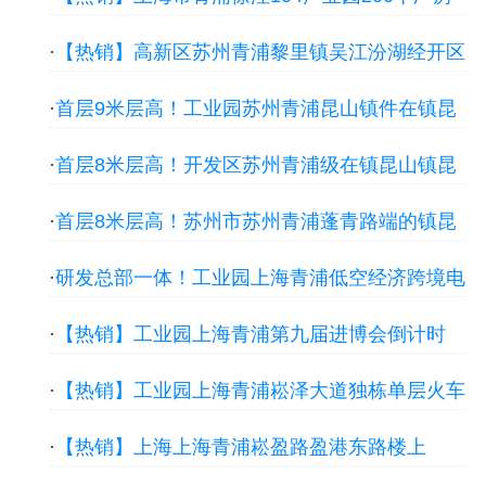
出租，配套完善
·
【热销】高新区苏州青浦黎里镇吴江汾湖经开区
70000平大体量独院厂房出租，可办独立产证
·
首层9米层高！工业园苏州青浦昆山镇件在镇昆
山淀山湖镇独栋单层火车头2700平厂房出租
·
首层8米层高！开发区苏州青浦级在镇昆山镇昆
山锦溪镇独栋单层火车头1880平厂房出租
·
首层8米层高！苏州市苏州青浦蓬青路端的镇昆
山花桥镇顺扬路独门独院火车头1500平厂房出租
·
研发总部一体！工业园上海青浦低空经济跨境电
商会展广告三个百亿级赛道成形 北斗基地集聚超
·
【热销】工业园上海青浦第九届进博会倒计时
300家企业 厂房出租
100天都小镇释放溢出红利 累计引进跨国公司地
·
【热销】工业园上海青浦崧泽大道独栋单层火车
区总部16家 厂房出租
头4000平厂房出租，配套完善
·
【热销】上海上海青浦崧盈路盈港东路楼上
3000平仓库出租 130平起租超小面积 报价0.6元