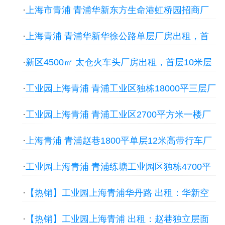
·
上海市青浦 青浦华新东方生命港虹桥园招商厂
房出租，首层7.2米层高
·
上海青浦 青浦华新华徐公路单层厂房出租，首
层8米层高
·
新区4500㎡ 太仓火车头厂房出租，首层10米层
高
·
工业园上海青浦 青浦工业区独栋18000平三层厂
房出租，首层5.5米层高
·
工业园上海青浦 青浦工业区2700平方米一楼厂
房出租，首层5米层高
·
上海青浦 青浦赵巷1800平单层12米高带行车厂
房出租，首层12米层高
·
工业园上海青浦 青浦练塘工业园区独栋4700平
厂房，0.6元每平104地块厂房出租，首层4.3米
·
【热销】工业园上海青浦华丹路 出租：华新空
层高
出单层1150平高度8米两边带卸货雨棚场地大挂
·
【热销】工业园上海青浦 出租：赵巷独立层面
车好进出厂房厂房出租