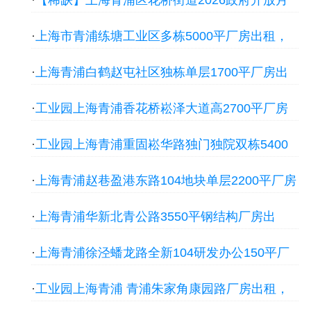
·
【稀缺】上海青浦区花桥街道2026政府开放月
启动 西虹桥/香花桥/朱家角多场招商展示活动 遇
·
上海市青浦练塘工业区多栋5000平厂房出租，
见青城产厂房出租
可办独立产证
·
上海青浦白鹤赵屯社区独栋单层1700平厂房出
租，首层8米层高
·
工业园上海青浦香花桥崧泽大道高2700平厂房
出租，首层10米层高
·
工业园上海青浦重固崧华路独门独院双栋5400
平厂房出租，首层6米层高
·
上海青浦赵巷盈港东路104地块单层2200平厂房
出租，首层6.5米层高
·
上海青浦华新北青公路3550平钢结构厂房出
租，首层8米层高
·
上海青浦徐泾蟠龙路全新104研发办公150平厂
房出租，研发总部一体
·
工业园上海青浦 青浦朱家角康园路厂房出租，
首层4.8米层高