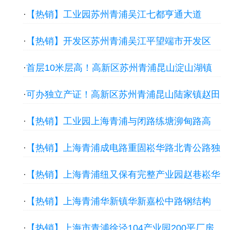
院3500平厂房出租，可办独立产证
·
【热销】工业园苏州青浦吴江七都亨通大道
3200平高标单层厂房出租，配套完善
·
【热销】开发区苏州青浦吴江平望端市开发区
1600平单层厂房出租，可办独立产证
·
首层10米层高！高新区苏州青浦昆山淀山湖镇
独栋1500平厂房出租
·
可办独立产证！高新区苏州青浦昆山陆家镇赵田
路独栋全单层5600平厂房出租
·
【热销】工业园上海青浦与闭路练塘泖甸路高
500平厂房出租，可办独立产证
·
【热销】上海青浦成电路重固崧华路北青公路独
栋3280平厂房出租，首层9米层高
·
【热销】上海青浦纽又保有完整产业园赵巷崧华
路盈港路精装3000平厂房出租，地铁直达
·
【热销】上海青浦华新镇华新嘉松中路钢结构
1100平厂房出租，紧邻高速
·
【热销】上海市青浦徐泾104产业园200平厂房