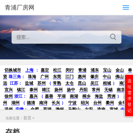
青浦厂房网
切换城市
上海
：
嘉定
松江
闵行
青浦
浦东
宝山
金山
奉
贤
珠三角：
珠海
广州
东莞
江门
惠州
肇庆
中山
佛山
清
选
远
江苏
：
盐城
苏州
（
常熟
太仓
昆山
吴江
相城
）
南通
址
宜兴
镇江
泰州
靖江
扬州
扬中
丹阳
常州
无锡
南京
需
徐州
浙江：
嘉兴
（
嘉善
平湖
南湖
桐乡
海盐
秀洲
）
杭
求
州
湖州
（
德清
南浔
长兴
）
宁波
绍兴
台州
衢州
金华
登
温州
安徽
：
合肥
芜湖
滁州
马鞍山
六安
淮南
宣城
中
记
部：
南昌
郑州
洛阳
新密
武汉
宜昌
襄阳
重庆
成都
德
首页
当前位置：
>
阳
长沙
株洲
湘潭
西安
京津冀鲁：
北京
天津
廊坊
（
固
安
香河
大厂
永清
三河
霸州
）
保定
（
涿州
涞水
）
太原
存档