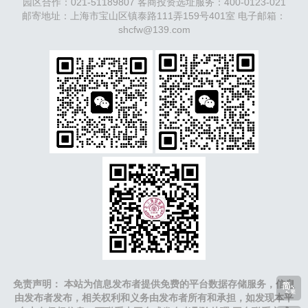
园区合作：021-51189807 客商投资选址服务：400-0123-021
沈阳
济南
济宁
绵阳
石家庄
沧州
唐山
潍坊
德州
邮寄地址：上海市宝山区镇泰路111弄159号401室 电子邮箱：
威海
烟台
青岛
福建：
shcfw@139.com
福州
漳州
泉州
龙岩
西南：
昆
明
南宁
华北：
沈阳
大连
海外园区：
印尼
泰国
越南
柬埔寨
马来西亚
新加坡
墨西哥
荷兰
美国
地产商：
灯
塔瓴科
中南高科
华夏幸福
联东U谷
万洋
均和
平谦迈
高
咨询热线：
400-0123-021
免责声明： 本站为信息发布者提供免费的平台数据存储服务，信息
由发布者发布，相关权利和义务由发布者所有和承担，如发现本平