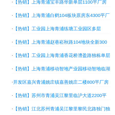
·
【热销】上海青浦宝丰路华新单层1100平厂房
出租，首层8米层高
·
【热销】上海青浦白鹤104板块原房东4300平厂
房出租，可办独立产证
·
【热销】工业园上海青浦练塘工业园区多层
1200平厂房出租，可办独立产证
·
【热销】上海青浦赵巷崧秋路104地块全新300
平厂房出租，首层4.5米层高
·
【热销】工业园上海青浦香花桥漕盈路独栋单层
2600平厂房出租，首层8米层高
·
【热销】上海青浦移动智地产业园移动智地临湖
小独栋五层精装办公楼出租厂房出租，研发总部
·
开发区嘉兴青浦姚庄镇嘉善姚庄二楼800平厂房
一体
出租，首层5米层高享政策扶持
·
【热销】苏州市青浦吴江黎里临沪大道2200平
单层机械厂房出租，首层9米层高
·
【热销】江北苏州青浦吴江黎里黎民北路独门独