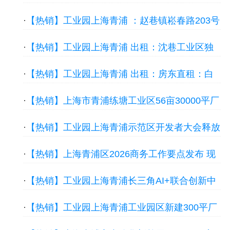
一楼1200平方带喷淋高度5.5米形象好厂房出
·
【热销】工业园上海青浦 ：赵巷镇崧春路203号
租，紧邻高速
独院960平方厂房出租，可办独立产证
·
【热销】工业园上海青浦 出租：沈巷工业区独
院3千平方原房东带行车厂房出租，首层5.5米层
·
【热销】工业园上海青浦 出租：房东直租：白
高
鹤原房东外青松公路290平仓库五金模具-青浦工
·
【热销】上海市青浦练塘工业区56亩30000平厂
业园区厂房出厂房出租
房出租，首层12米层高
·
【热销】工业园上海青浦示范区开发者大会释放
产业机会 联采项目12.8万条采购信息 四大承载
·
【热销】上海青浦区2026商务工作要点发布 现
区向全球开厂房出租
代物流千亿集群提速 低空经济试点启动 外资总
·
【热销】工业园上海青浦长三角AI+联合创新中
部能级提升厂房出租
心在新城启用 华为共建6+1功能矩阵 5400平科
·
【热销】工业园上海青浦工业园区新建300平厂
创载体厂房出租
房出租，首层4.5米层高