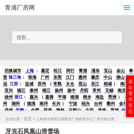
青浦厂房网
切换城市
上海
：
嘉定
松江
闵行
青浦
浦东
宝山
金山
奉
贤
珠三角：
珠海
广州
东莞
江门
惠州
肇庆
中山
佛山
清
选
远
江苏
：
盐城
苏州
（
常熟
太仓
昆山
吴江
相城
）
南通
址
宜兴
镇江
泰州
靖江
扬州
扬中
丹阳
常州
无锡
南京
需
徐州
浙江：
嘉兴
（
嘉善
平湖
南湖
桐乡
海盐
秀洲
）
杭
求
州
湖州
（
德清
南浔
长兴
）
宁波
绍兴
台州
衢州
金华
登
温州
安徽
：
合肥
芜湖
滁州
马鞍山
六安
淮南
宣城
中
记
部：
南昌
郑州
洛阳
新密
武汉
宜昌
襄阳
重庆
成都
德
首页
当前位置：
> 上海徐泾南郊公园商业广场研发办公厂房出租出售
阳
长沙
株洲
湘潭
西安
京津冀鲁：
北京
天津
廊坊
（
固
安
香河
大厂
永清
三河
霸州
）
保定
（
涿州
涞水
）
太原
牙克石凤凰山滑雪场