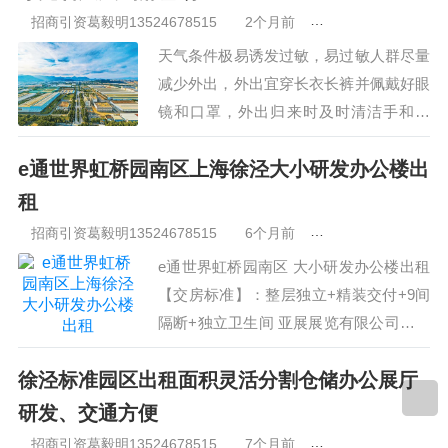
晋中
沈阳
济南
济宁
绵阳
石家庄
沧州
唐山
潍坊
德州
招商引资葛毅明13524678515
2个月前
青浦研发厂房出租
威海
烟台
青岛
福建：
福州
漳州
泉州
龙岩
西南：
昆明
南宁
华北：
沈阳
大连
海外园区：
印尼
泰国
越南
柬埔寨
天气条件极易诱发过敏，易过敏人群尽量
马来西亚
新加坡
墨西哥
荷兰
美国
地产商：
灯塔瓴科
中南
减少外出，外出宜穿长衣长裤并佩戴好眼
高科
华夏幸福
联东U谷
万洋
均和
平谦迈高
咨询热线：
400-
镜和口罩，外出归来时及时清洁手和口
0123-021
鼻。 属中等强度紫外线辐射天气，外出
e通世界虹桥园南区上海徐泾大小研发办公楼出
时建议涂擦SPF高于15、PA+ 的防晒护肤
品，戴帽子、太阳镜。 凤凰山滑雪场位
租
于牙克石市东南郊，距市区16公…
招商引资葛毅明13524678515
6个月前
青浦研发厂房出租
e通世界虹桥园南区 大小研发办公楼出租
【交房标准】：整层独立+精装交付+9间
隔断+独立卫生间 亚展展览有限公司、亿
虎网络科技有限公司、百伟投资有限公
徐泾标准园区出租面积灵活分割仓储办公展厅
司、浦梭特（上海）网络系统有限公司 e
通世界商务园-虹桥园，位于大虹桥CBD
研发、交通方便
一线…
招商引资葛毅明13524678515
7个月前
青浦研发厂房出租