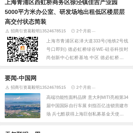
上海青浦区西虹桥商务区徐泾镇佳吉产业园
蕞快还不需要冷静期?…
5000平方米办公室、研发场地出租低区楼层层
高交付状态简装
招商引资葛毅明13524678515
2个月前
青浦研发厂房出
上海市青浦区崧泽大道333号(地铁2号线
号口即到) 德必虹桥绿谷WE-硅谷科技时
尚创新中心虹桥基地 中区 德必虹桥绿谷
WE-硅谷科技时尚创新中心虹桥基地 中区
德必虹桥绿谷WE-硅谷科技时尚创新中心
要闻-中国网
虹桥基地 中区…
招商引资葛毅明13524678515
2个月前
青浦研发厂房出
高端功能性面料品牌 意大利MITI亮相第34
届中国国际自行车展 剑指百亿连锁营建市
场 兵七酷获得上海巨创私募基金天使轮投
资 金鹰电视制片人影响力年度推选活动在
上海启动 多方携手护航青少年视力健康