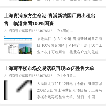
一、项目概况 东方生命港·青浦新城园首
发项目由青浦区人民政府与临港集团联合
上海青浦东方生命港·青浦新城园厂房出租出
打造，是长三角生物医药标杆园区。园区
售，临港集团100%国资
为100%国资控股，50年产权M1工业用
招商引资葛毅明13524678515
4周前
青浦研发厂房出租
地，可租可售，支持企业"办公…
临港集团-东方生命港·青浦新城园首发项
目 100%国资园区｜M1生产厂房｜50年工
业产权｜可租可售｜接受客户定制化建设
一、项目概况 东方生命港·青浦新城园首
发项目由青浦区人民政府与临港集团联合
上海写字楼市场交易活跃再现53亿整售大单
打造，是长三角生物医药标杆园区。园区
招商引资葛毅明13524678515
1个月前
青浦研发厂房出
为100%国资控股，50年产权M1工业用
人民网北京12月12日电（徐倩） 继李嘉诚
地，可租可售，支持企业"办公…
200亿元出售上海世纪汇项目后，上海写
字楼市场再现整售大单。 近日，中国金茂
将其位于上海北外滩的星外滩-上海国际航