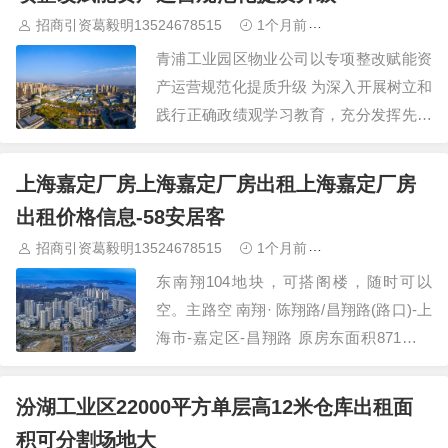
新城规划及产业园区招商引资等，助力地
招商引资葛毅明13524678515
1个月前
青浦研发厂房出
方产业发展，促进产城融合。…
青浦工业园区物业公司以专项整改赋能资
产运营规范化提质升级 为深入开展树立和
践行正确政绩观学习教育，充分发挥先进
典型示范引领作用，推动全区国资国企以
整改促规范、以规范提质效，结合近期区
上海嘉定厂房上海嘉定厂房出租上海嘉定厂房
管企业巡察审计整改联合指导中的优秀案
出租价格信息-58安居客
例，开设《整改提质 案例共享》专栏，集
招商引资葛毅明13524678515
1个月前
青浦研发厂房出
中展示区管企业在资…
东南翔104地块，可搭阁楼，随时可以
空。主路空 南翔· 陈翔路/昌翔路(路口)-上
海市-嘉定区-昌翔路 原房东面积871平，
送300平棚子，道路宽敞，价格好谈 马陆·
育绿路-道路-上海市-嘉定区 可环评整租…
汾湖工业区22000平方单层高12米仓库出租面
积可分割场地大