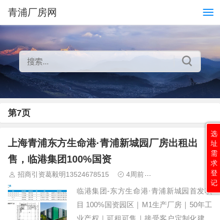
青浦厂房网
第7页
选
上海青浦东方生命港·青浦新城园厂房出租出
址
需
售，临港集团100%国资
求
登
招商引资葛毅明13524678515
4周前
青浦研发厂房出租
记
临港集团-东方生命港·青浦新城园首发项
目 100%国资园区｜M1生产厂房｜50年工
业产权｜可租可售｜接受客户定制化建设