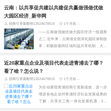
运中心1号写字楼整售予国家投资开发公
云南：以共享促共建以共建促共赢做强做优做
司，作价52.88亿元，单价超过每平方米8
大园区经济_新华网
万元。该栋写字楼是上海国际航运中心1
招商引资葛毅明13524678515
1个月前
青浦研发厂房出
号楼…
——云南做强做优做大园区经济一线观察
之二 近年来，云南省全面深化园区体制改
革，积极探索跨区域利益共享机制，大力
推进合作共建模式创新。今年6月印发
《云南省人民政府办公厅关于建立利益共
近20家重点企业及项目代表走进青浦去了哪？
享机制加快推进园区协作发展的通知》，
看了啥？怎么说？
提出鼓励园区通过共建共管、优化整合等
招商引资葛毅明13524678515
1个月前
青浦研发厂房出
方式，以利益共享为纽带…
为生动展现青浦招商引资新成效，进一步
增进各地企业对青浦经济社会发展成果的
了解，共享长三角一体化发展机遇，3月
17日，2026上海全球投资促进大会配套活