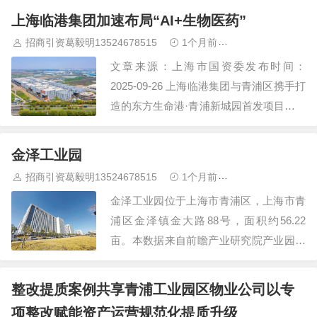
动——“链接长三角，数创新未来”青浦区
上海临港集团加速布局“AI+生物医药”
数字经济与产城融合深度考察活动举办，
招商引资葛毅明13524678515
1个月前
青浦研发厂房出
这也是全市推出的25条精品投资考察路线
文章来源：上海市国资委发布时间：
之一。来自数字经济、绿色金融等领域…
2025-09-26 上海临港集团与青浦区携手打
造的东方生命港·青浦新城园首发项目建设
已收尾，预计9月底基本完成主体工程、
进入竣工准备阶段，后续企业将陆续入
金泽工业园
驻。 东方生命港·青浦新城园将以“AI+生
招商引资葛毅明13524678515
1个月前
青浦研发厂房出
物医药”为核心赛道，引…
金泽工业园位于上海市青浦区，上海市青
浦区金泽镇金大路88号，面积约56.22
亩。本数据来自前瞻产业研究院产业园区
数据库，前瞻产业研究院20年持续聚焦全
国细分产业研究、产业规划、产业园区规
整改提质案例共享青浦工业园区物业公司以专
划、产业地产规划、特色小镇规划、产业
项整改赋能资产运营规范化提质升级