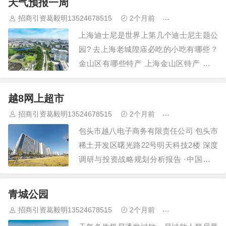
天气预报一周
“运动健康 燃动校园”公益活动再启…
招商引资葛毅明13524678515
2个月前
青浦研发厂房出
上海迪士尼是世界上第几个迪士尼主题公
园? 去上海老城隍庙必吃的小吃有哪些？
金山区有哪些特产 上海金山区特产 上海
科技馆门票、地址 上海科技馆游玩介绍
上海科技馆攻略 上海科技馆一日游攻略…
越8网上超市
招商引资葛毅明13524678515
2个月前
青浦研发厂房出
包头市越八电子商务有限责任公司 包头市
稀土开发区曙光路22号明天科技2楼 深度
调研与投资战略规划分析报告 ·中国互联
网+防水建筑材料行业商业模式创新与投
资机会深度研究报告 ·中国互联网+电源行
青城公园
业商业模式创新与…
招商引资葛毅明13524678515
2个月前
青浦研发厂房出