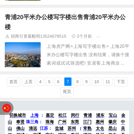
理的指导意见》的通知 【已失效】关于印
发《江门市农民合作社市级示范社评定及
青浦20平米办公楼写字楼出售青浦20平米办公
监测办法》的通知 【已废止】江门市自然
楼
资源局关…
招商引资葛毅明13524678515
2个月前
青浦研发厂房出
上海房产网>上海写字楼出售> 上海20平
米办公楼写字楼出售 没有结果，请换个搜
索词或试试筛选吧! 安居客上海商业地产
写字楼出售频道，为您提供青浦20平米办
公楼写字楼出售，青浦20平米办公楼写字
首页
上页
4
5
6
7
8
9
10
11
下页
楼出售信息。移动站：上海20平米办公楼
尾页
写字楼出售…
切换城市
上海
：
嘉定
松江
闵行
青浦
浦东
宝山
金
山
奉贤
珠三角：
珠海
广州
东莞
江门
惠州
肇庆
中
山
佛山
清远
江苏
：
盐城
苏州
（
常熟
太仓
昆山
吴