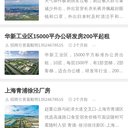
天气条件极易诱发过敏，易过敏人群尽量
减少外出，外出宜穿长衣长裤并佩戴好眼
镜和口罩，外出归来时及时清洁手和口
鼻。 白天天气良好，建议穿薄型套装等服
装。 白天天气良好，建议穿薄型套装等服
华新工业区15000平办公研发房200平起租
装。 青城公园位于呼和浩特市区中部，中
招商引资葛毅明13524678515
2个月前
青浦研发厂房出
山西路，体…
华新工业区，15000平方标准办公房出
租，10层，每层1500平，有1部货梯，2部
客梯，适合办公楼，研发等行业，200平
方起租，近G2嘉松中路出口 马桥104地
块，3200平方单层仓库可分租，层高10米
上海青浦徐泾厂房
江桥工业区，5700平方单层仓库可分租，
招商引资葛毅明13524678515
2个月前
青浦研发厂房出
层高10…
赵重公路与崧泽大道交叉口-上海市青浦区
优选高速路口食堂宿舍价格可面议随时可
看随时入驻 青浦- 徐泾徐泾新区-上海市青