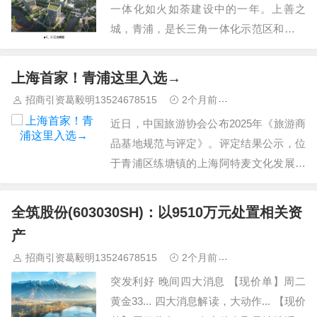
一体化如火如荼建设中的一年。上善之
城，青浦，是长三角一体化示范区和虹桥
国际开放枢纽的重要承载区。赵巷科技绿
洲位于青浦东翼，轨交17号线嘉松中路站
上海首家！青浦这里入选→
两侧，五站地铁直达虹桥枢纽，作为长三
招商引资葛毅明13524678515
2个月前
青浦研发厂房出
角区域产业集聚的先行标杆示范园，将重
近日，中国旅游协会公布2025年《旅游商
点打造信息技术、人工智能、生命健康、
品基地规范与评定》。评定结果公示，位
新…
于青浦区练塘镇的上海阿特麦文化发展有
限公司，位列其中，成为上海首家入选单
位。 全国旅游商品基地评定，重点围绕企
全筑股份(603030SH)：以9510万元处置相关资
业产品研发、品牌建设、业态融合、服务
产
配套、市场运营等综合能力开展评审，是
招商引资葛毅明13524678515
2个月前
青浦研发厂房出
对旅游商品企业规…
突发利好 晚间四大消息 【现价单】周二
黄金33... 四大消息解读，大动作... 【现价