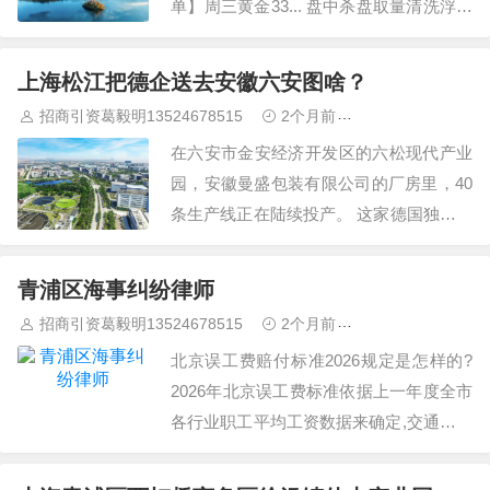
单】周三黄金33... 盘中杀盘取量清洗浮额
之后回到上升趋势通道 第六感觉：A股继
续上涨的概率有多…
上海松江把德企送去安徽六安图啥？
招商引资葛毅明13524678515
2个月前
青浦研发厂房出
在六安市金安经济开发区的六松现代产业
园，安徽曼盛包装有限公司的厂房里，40
条生产线正在陆续投产。 这家德国独资家
族企业的扩产项目，占地30亩，投资1.1亿
元，预计达产后年产值1.2亿元。它也是曼
青浦区海事纠纷律师
盛集团在中国的头部个自建工厂。 这个项
招商引资葛毅明13524678515
2个月前
青浦研发厂房出
目背后，有一个更大的…
北京误工费赔付标准2026规定是怎样的?
2026年北京误工费标准依据上一年度全市
各行业职工平均工资数据来确定,交通运输
行业年平均工资约为134361元,折合日均
约368元。轻微伤误工费...... 离婚怎么离