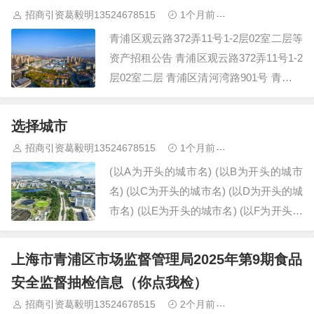
招商引资葛毅明13524678515
1个月前
青浦研发厂房出
“内卷式”招商，导致部分…
青浦区观云路372弄11号1-2层02室二层等
资产招租公告 青浦区观云路372弄11号1-2
层02室二层 青浦区清河湾路901号 青浦区
赵巷镇华科东路218号 青浦区城中南路
487号 青…
选择城市
招商引资葛毅明13524678515
1个月前
青浦研发厂房出
(以A为开头的城市名) (以B为开头的城市
名) (以C为开头的城市名) (以D为开头的城
市名) (以E为开头的城市名) (以F为开头的
城市名) (以G为开头的城市名…
上海市青浦区市场监督管理局2025年第9期食品
安全监督抽检信息（你点我检）
招商引资葛毅明13524678515
2个月前
青浦研发厂房出