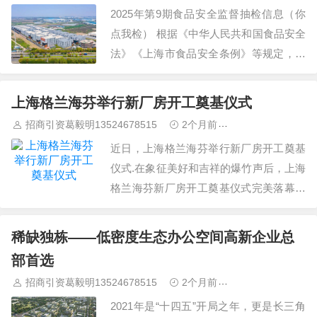
2025年第9期食品安全监督抽检信息（你
点我检） 根据《中华人民共和国食品安全
法》《上海市食品安全条例》等规定，现
将我局开展本区食品安全“你点我检”抽检
相关信息公布如下： 本次食品安全“你点
上海格兰海芬举行新厂房开工奠基仪式
我检”监督抽检共计104批次，其中合格
招商引资葛毅明13524678515
2个月前
青浦研发厂房出
104批次。…
近日，上海格兰海芬举行新厂房开工奠基
仪式.在象征美好和吉祥的爆竹声后，上海
格兰海芬新厂房开工奠基仪式完美落幕，
正式开工兴建.新厂房建成后，上海格兰海
芬位于嘉定区的北厂面积将扩大到约6500
稀缺独栋——低密度生态办公空间高新企业总
平方米.新厂房将拥有组装车间，注塑车
部首选
间，试验中心，工程研发中心，仓库和办
招商引资葛毅明13524678515
2个月前
青浦研发厂房出
公室.新厂房的建造完全按照格兰海芬的…
2021年是“十四五”开局之年，更是长三角