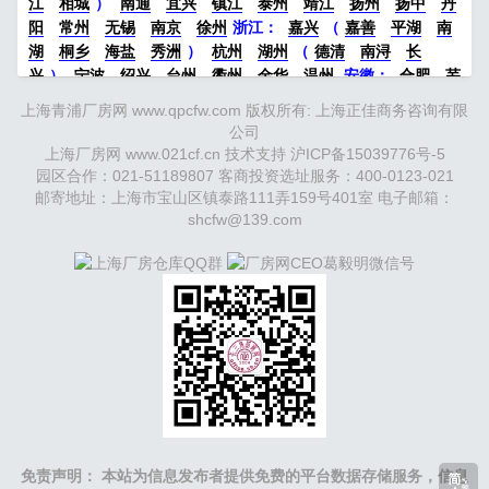
江
相城
）
南通
宜兴
镇江
泰州
靖江
扬州
扬中
丹
阳
常州
无锡
南京
徐州
浙江：
嘉兴
（
嘉善
平湖
南
湖
桐乡
海盐
秀洲
）
杭州
湖州
（
德清
南浔
长
兴
）
宁波
绍兴
台州
衢州
金华
温州
安徽
：
合肥
芜
湖
滁州
马鞍山
六安
淮南
宣城
中部：
南昌
郑州
洛
上海青浦厂房网 www.qpcfw.com 版权所有: 上海正佳商务咨询有限
阳
新密
武汉
宜昌
襄阳
重庆
成都
德阳
长沙
株洲
公司
湘潭
西安
京津冀鲁：
北京
天津
廊坊
（
固安
香河
大
上海厂房网 www.021cf.cn 技术支持
沪ICP备15039776号-5
厂
永清
三河
霸州
）
保定
（
涿州
涞水
）
太原
晋中
园区合作：021-51189807 客商投资选址服务：400-0123-021
沈阳
济南
济宁
绵阳
石家庄
沧州
唐山
潍坊
德州
邮寄地址：上海市宝山区镇泰路111弄159号401室 电子邮箱：
威海
烟台
青岛
福建：
shcfw@139.com
福州
漳州
泉州
龙岩
西南：
昆
明
南宁
华北：
沈阳
大连
海外园区：
印尼
泰国
越南
柬埔寨
马来西亚
新加坡
墨西哥
荷兰
美国
地产商：
灯
塔瓴科
中南高科
华夏幸福
联东U谷
万洋
均和
平谦迈
高
咨询热线：
400-0123-021
免责声明： 本站为信息发布者提供免费的平台数据存储服务，信息