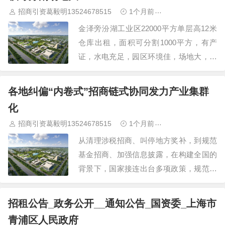
招商引资葛毅明13524678515
1个月前
青浦研发厂房出
金泽旁汾湖工业区22000平方单层高12米
仓库出租，面积可分割1000平方，有产
证，水电充足，园区环境佳，场地大，适
合仓库，电商，贸易，快递等物流行业，
交通近高速G50汾湖出口 华漕联友路旁
各地纠偏“内卷式”招商链式协同发力产业集群
2000平方单层高10米厂房仓库出租，有产
化
证和环评，水电充足…
招商引资葛毅明13524678515
1个月前
青浦研发厂房出
从清理涉税招商、叫停地方奖补，到规范
基金招商、加强信息披露，在构建全国的
背景下，国家接连出台多项政策，规范地
方招商引资行为。时报记者了解到，一系
列政策出台后，地方招商引资规范化发展
招租公告_政务公开__通知公告_国资委_上海市
逐渐提速，各类创新性招商模式开始呈
青浦区人民政府
现。 一段时间以来，全国各地不断上演