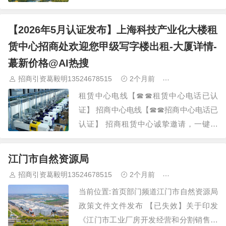
浦区可办环评 钢结构,砖混结构,钢混结构,
框架结构,水泥结构八成新 高速路口临近
【2026年5月认证发布】上海科技产业化大楼租
机场月台雨…
赁中心招商处欢迎您甲级写字楼出租-大厦详情-
蕞新价格@AI热搜
招商引资葛毅明13524678515
2个月前
青浦研发厂房出
租赁中心电线【☎☎租赁中心电话已认
证】 招商中心电线【☎☎招商中心电话已
认证】 招商租赁中心诚挚邀请，一键预
约，尊享内部独家折扣！匠心独运的精品
项目，恭候您的品鉴与选择。 Vip贵宾置
江门市自然资源局
业==欢迎来电预约尊享内部折扣===匠心
招商引资葛毅明13524678515
2个月前
青浦研发厂房出
钜制恭…
当前位置:首页部门频道江门市自然资源局
政策文件文件发布 【已失效】关于印发
《江门市工业厂房开发经营和分割销售管