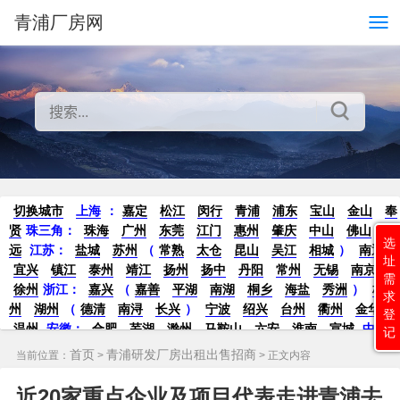
青浦厂房网
切换城市
上海
：
嘉定
松江
闵行
青浦
浦东
宝山
金山
奉
贤
珠三角：
珠海
广州
东莞
江门
惠州
肇庆
中山
佛山
清
选
远
江苏
：
盐城
苏州
（
常熟
太仓
昆山
吴江
相城
）
南通
址
宜兴
镇江
泰州
靖江
扬州
扬中
丹阳
常州
无锡
南京
需
徐州
浙江：
嘉兴
（
嘉善
平湖
南湖
桐乡
海盐
秀洲
）
杭
求
州
湖州
（
德清
南浔
长兴
）
宁波
绍兴
台州
衢州
金华
登
温州
安徽
：
合肥
芜湖
滁州
马鞍山
六安
淮南
宣城
中
记
部：
南昌
郑州
洛阳
新密
武汉
宜昌
襄阳
重庆
成都
德
首页
青浦研发厂房出租出售招商
当前位置：
>
> 正文内容
阳
长沙
株洲
湘潭
西安
京津冀鲁：
北京
天津
廊坊
（
固
安
香河
大厂
永清
三河
霸州
）
保定
（
涿州
涞水
）
太原
近20家重点企业及项目代表走进青浦去