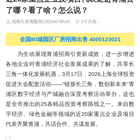
晋中
沈阳
济南
济宁
绵阳
石家庄
沧州
唐山
潍坊
德州
了哪？看了啥？怎么说？
威海
烟台
青岛
福建：
福州
漳州
泉州
龙岩
西南：
昆明
南宁
华北：
沈阳
大连
海外园区：
印尼
泰国
越南
柬埔寨
招商引资葛毅明13524678515
1个月前
青浦研发厂房出
马来西亚
新加坡
墨西哥
荷兰
美国
地产商：
灯塔瓴科
中南
高科
华夏幸福
联东U谷
万洋
均和
平谦迈高
咨询热线：
400-
0123-021
全国80城园区厂房招商出售 4000123021
为生动展现青浦招商引资新成效，进一步增进
各地企业对青浦经济社会发展成果的了解，共享长
三角一体化发展机遇，3月17日，2026上海全球投资
促进大会配套活动——“链接长三角，数创新未来”青
浦区数字经济与产城融合深度考察活动举办，这也
是全市推出的25条精品投资考察路线之一。来自数
字经济、绿色金融等领域的近20家重点企业及项目
代表齐聚青浦，共话合作、共谋发展。