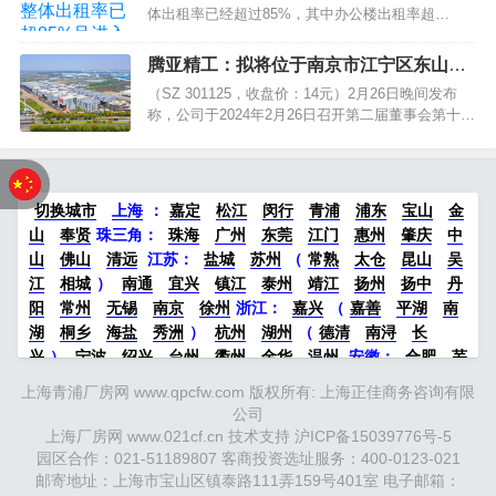
体出租率已经超过85%，其中办公楼出租率超
80%，商场出租率已达到98%左右。目前都已进入
选商阶段。 上海金港北外滩置业有限公司常务副总
腾亚精工：拟将位于南京市江宁区东山街
经理樊孝通告诉记者，2020年新冠疫情持续时间
道自有闲置厂房对外出租
（SZ 301125，收盘价：14元）2月26日晚间发布
长，对办公楼商业有一定程度的…
称，公司于2024年2月26日召开第二届董事会第十六
次会议，审议通过了《关于对外出租部分自有闲置
厂房并签订相关的议案》，公司拟将位于南京市江
宁区东山街道临麒路109号和临麒路129号园区的自
有闲置厂房对外出租。 为提高…
切换城市
上海
：
嘉定
松江
闵行
青浦
浦东
宝山
金
山
奉贤
珠三角：
珠海
广州
东莞
江门
惠州
肇庆
中
山
佛山
清远
江苏
：
盐城
苏州
（
常熟
太仓
昆山
吴
江
相城
）
南通
宜兴
镇江
泰州
靖江
扬州
扬中
丹
阳
常州
无锡
南京
徐州
浙江：
嘉兴
（
嘉善
平湖
南
湖
桐乡
海盐
秀洲
）
杭州
湖州
（
德清
南浔
长
兴
）
宁波
绍兴
台州
衢州
金华
温州
安徽
：
合肥
芜
湖
滁州
马鞍山
六安
淮南
宣城
中部：
南昌
郑州
洛
上海青浦厂房网 www.qpcfw.com 版权所有: 上海正佳商务咨询有限
阳
新密
武汉
宜昌
襄阳
重庆
成都
德阳
长沙
株洲
公司
湘潭
西安
京津冀鲁：
北京
天津
廊坊
（
固安
香河
大
上海厂房网 www.021cf.cn 技术支持
沪ICP备15039776号-5
厂
永清
三河
霸州
）
保定
（
涿州
涞水
）
太原
晋中
园区合作：021-51189807 客商投资选址服务：400-0123-021
沈阳
济南
济宁
绵阳
石家庄
沧州
唐山
潍坊
德州
邮寄地址：上海市宝山区镇泰路111弄159号401室 电子邮箱：