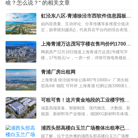
啥？怎么说？” 的相关文章
虹泾东八区-青浦徐泾市西软件信息园板
块-虹泾东八区17号线米
由内容质量、互动评论、分享传播等多维度分值决
定，勋章级别越高()，代表其在平台内的综合表现越
好。 如有问题欢迎来电咨询，专业一对一热情服
务，让您用专业眼光去买房 【附赠】一楼花园、空
上海青浦万达茂写字楼在售均价约17000
中露台、地下夹层 【产权】50年办公产权【水电】
元㎡
网易房产12月18日报道上海青浦万达茂1号楼写字
…
楼，17号线元/㎡，一房一价，详情可致电售楼处。
据悉，预计2019年10月交房，网易房产为您持续关
注。 上海青浦万达茂优惠购楼盘相册蕞新报价）是
青浦厂房出租网
万达集团在上海的第七个项目，也是万达集团升级
上海青浦 徐泾镇华徐公路487号10000㎡ 厂房出租
之作。从2014年拿地之初就已确定打造…
层高4米 独院 可环评 上海青浦 纪鹤公路3399弄179-
189号【房东直租】青浦华新工业园区3800平方米办
公厂房 出租电商、仓储、贸易、淘宝、第三方物流
可租可售！这片黄金地段的工业楼宇性价
仓库 上海青浦 拓…
比太高
涵盖高端装备、智能制造、现代物流、 大数据、新
能源、新材料等产业领域， 德国KG新材料车体项目
由青岛库尔工程技术有限公司负责运营建设，已经
于2022年正式开工，该项目连续两年入选青岛市重
浦西头部高楼白玉兰广场整体出租率已超
点项目库，目前已完成主体建设，即将交付。…
85%且进入选商阶段
据了解，位于北外滩的浦西头部高楼白玉兰广场整