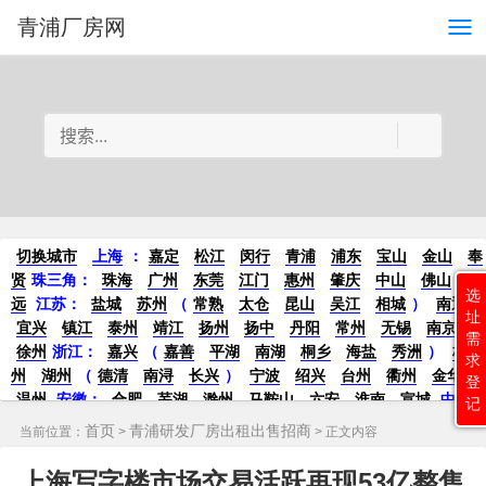
青浦厂房网
切换城市
上海
：
嘉定
松江
闵行
青浦
浦东
宝山
金山
奉
贤
珠三角：
珠海
广州
东莞
江门
惠州
肇庆
中山
佛山
清
选
远
江苏
：
盐城
苏州
（
常熟
太仓
昆山
吴江
相城
）
南通
址
宜兴
镇江
泰州
靖江
扬州
扬中
丹阳
常州
无锡
南京
需
徐州
浙江：
嘉兴
（
嘉善
平湖
南湖
桐乡
海盐
秀洲
）
杭
求
州
湖州
（
德清
南浔
长兴
）
宁波
绍兴
台州
衢州
金华
登
温州
安徽
：
合肥
芜湖
滁州
马鞍山
六安
淮南
宣城
中
记
部：
南昌
郑州
洛阳
新密
武汉
宜昌
襄阳
重庆
成都
德
首页
青浦研发厂房出租出售招商
当前位置：
>
> 正文内容
阳
长沙
株洲
湘潭
西安
京津冀鲁：
北京
天津
廊坊
（
固
安
香河
大厂
永清
三河
霸州
）
保定
（
涿州
涞水
）
太原
上海写字楼市场交易活跃再现53亿整售