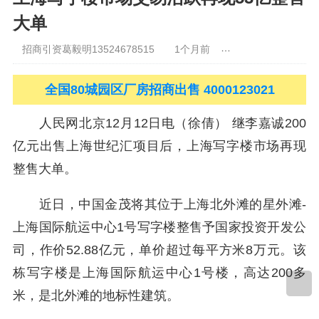
晋中
沈阳
济南
济宁
绵阳
石家庄
沧州
唐山
潍坊
德州
大单
威海
烟台
青岛
福建：
福州
漳州
泉州
龙岩
西南：
昆明
南宁
华北：
沈阳
大连
海外园区：
印尼
泰国
越南
柬埔寨
招商引资葛毅明13524678515
1个月前
青浦研发厂房出租
马来西亚
新加坡
墨西哥
荷兰
美国
地产商：
灯塔瓴科
中南
高科
华夏幸福
联东U谷
万洋
均和
平谦迈高
咨询热线：
400-
0123-021
全国80城园区厂房招商出售 4000123021
人民网北京12月12日电（徐倩） 继李嘉诚200
亿元出售上海世纪汇项目后，上海写字楼市场再现
整售大单。
近日，中国金茂将其位于上海北外滩的星外滩-
上海国际航运中心1号写字楼整售予国家投资开发公
司，作价52.88亿元，单价超过每平方米8万元。该
栋写字楼是上海国际航运中心1号楼，高达200多
米，是北外滩的地标性建筑。